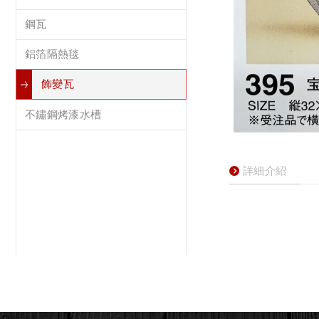
鋼瓦
鋁箔隔熱毯
飾變瓦
不鏽鋼烤漆水槽
詳細介紹