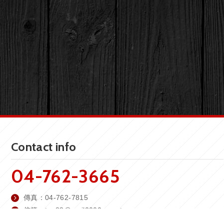
Contact info
04-762-3665
傳真：
04-762-7815
fa
信箱：
top88@mail2000.com.tw
x
m
總公司地址：
彰化縣彰化市線東路一段132號